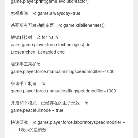
game.player.print(game.evolutionfactor)
忽视夜晚 /c game.alwaysday=true
杀死所有可移动的东西 /c game.killallenemies()
解锁科技树 /c for n,t in
pairs(game.player.force.technologies) do
t.researched=t.enabled end
极速手工采矿/c
game.player.force.manualminingspeedmodifier=1000
极速手工制造 /c
game.player.force.manualcraftingspeedmodifier=1000
开启和平模式，已经存在的虫子无效 /c
game.peacefulmode = true
快速研究 /c game.player.force.laboratoryspeedmodifier =
1 1表示的是倍数