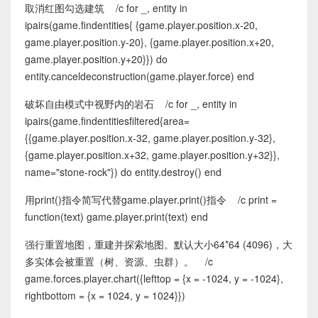
取消红图勾选建筑 /c for _, entity in
ipairs(game.findentities{ {game.player.position.x-20,
game.player.position.y-20}, {game.player.position.x+20,
game.player.position.y+20}}) do
entity.canceldeconstruction(game.player.force) end
破坏自由模式中视野内的岩石 /c for _, entity in
ipairs(game.findentitiesfiltered{area=
{{game.player.position.x-32, game.player.position.y-32},
{game.player.position.x+32, game.player.position.y+32}},
name="stone-rock"}) do entity.destroy() end
用print()指令简写代替game.player.print()指令 /c print =
function(text) game.player.print(text) end
强行重置地图，重建并探索地图。默认大小64*64 (4096)，大
多实体会被重置（树、资源、虫群）。 /c
game.forces.player.chart({lefttop = {x = -1024, y = -1024},
rightbottom = {x = 1024, y = 1024}})