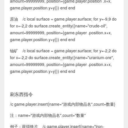
amount=99999999, position={game.player.position .x+x,
game.player.position.y+y}}) end end
原油 /c local surface = game.player.surface; for y=-9,9 do
for x=-2,2 do surface.create_entity({name="crude-oil",
amount=99999999, position={game.player .position.x+x,
game.player.position.y+y}}) end end
铀矿 /c local surface = game.player.surface; for y=-2,2 do
for x=-2,2 do surface.create_entity({name="uranium-ore",
amount=99999999, position={game.player .position.x+x,
game.player.position.y+y}}) end end
刷东西指令
/c game.player.insert{name="游戏内部物品名",count=数量}
注：name="游戏内部物品名",count="数量"
例子：获得铁片 /c game.player.insert{name="iron-