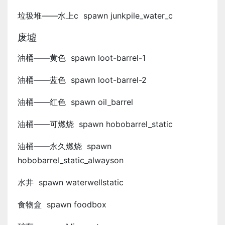
垃圾堆——水上c spawn junkpile_water_c
废墟
油桶——黄色 spawn loot-barrel-1
油桶——蓝色 spawn loot-barrel-2
油桶——红色 spawn oil_barrel
油桶——可燃烧 spawn hobobarrel_static
油桶——永久燃烧 spawn
hobobarrel_static_alwayson
水井 spawn waterwellstatic
食物盒 spawn foodbox